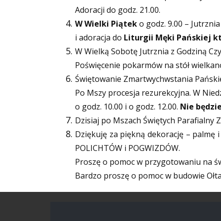
Adoracji
do godz. 21.00.
W Wielki Piątek
o godz. 9.00 – Jutrzni
i adoracja do
Liturgii Męki Pańskiej k
W Wielką Sobotę Jutrznia z Godziną Czy
Poświęcenie pokarmów
na stół wielkan
Świętowanie Zmartwychwstania Pańsk
Po Mszy procesja rezurekcyjna. W Nie
o godz. 10.00 i o godz. 12.00.
Nie będzie
Dzisiaj po Mszach Świętych Parafialny Z
Dziękuję za piękną dekorację – palmę i
POLICHTÓW i POGWIZDÓW.
Proszę o pomoc w przygotowaniu na św
Bardzo proszę o pomoc w budowie Ołtar