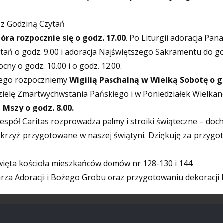
a z Godziną Czytań
tóra rozpocznie się o godz. 17.00
. Po Liturgii adoracja Pan
tań o godz. 9.00 i adoracja Najświętszego Sakramentu do god
ocny o godz. 10.00 i o godz. 12.00.
iego rozpoczniemy
Wigilią Paschalną w Wielką Sobotę o go
dzielę Zmartwychwstania
Pańskiego i w Poniedziałek Wielka
 Mszy o godz. 8.00.
espół Caritas rozprowadza palmy i stroiki świąteczne – doch
 krzyż przygotowane w naszej świątyni. Dziękuję za przygot
ięta kościoła mieszkańców domów nr 128-130 i 144.
za Adoracji i Bożego Grobu oraz przygotowaniu dekoracji 