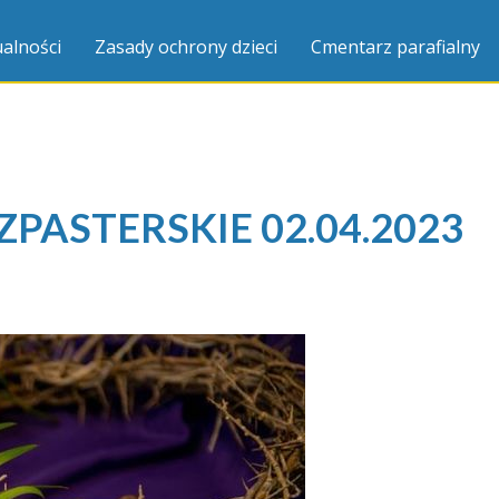
alności
Zasady ochrony dzieci
Cmentarz parafialny
PASTERSKIE 02.04.2023