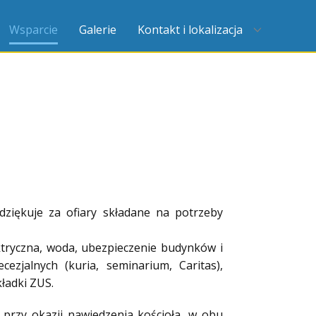
Wsparcie
Galerie
Kontakt i lokalizacja
dziękuje za ofiary składane na potrzeby
ktryczna, woda, ubezpie
czenie budynków i
ecezjalnych (kuria, seminarium, Caritas),
ładki ZUS.
 przy okazji nawiedzenia kościoła, w obu