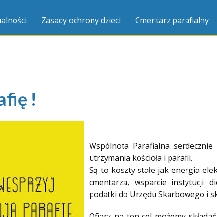
alności
Zasady ochrony dzieci
Cmentarz parafialny
fię !
Wspólnota Parafialna serdecznie 
utrzymania kościoła i parafii.
Są to koszty stałe jak energia ele
cmentarza, wsparcie instytucji di
podatki do Urzędu Skarbowego i sk
Ofiary na ten cel możemy składać