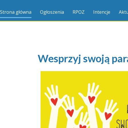
Strona główna
Ogłoszenia
RPOZ
Intencje
Aktu
Wesprzyj swoją para