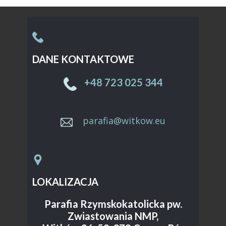
DANE KONTAKTOWE
Sample text. Click to select the text box. Click
again or double click to start editing the text.
+48 ​723 025 344
parafia@witkow.eu
LOKALIZACJA
Parafia Rzymskokatolicka pw.
Zwiastowania NMP,