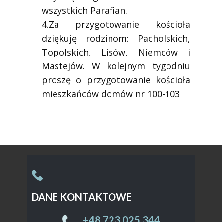
wszystkich Parafian.
4.Za przygotowanie kościoła
dziękuję rodzinom: Pacholskich,
Topolskich, Lisów, Niemców i
Mastejów. W kolejnym tygodniu
proszę o przygotowanie kościoła
mieszkańców domów nr 100-103
DANE KONTAKTOWE
Sample text. Click to select the text box. Click
again or double click to start editing the text.
+48 ​723 025 344