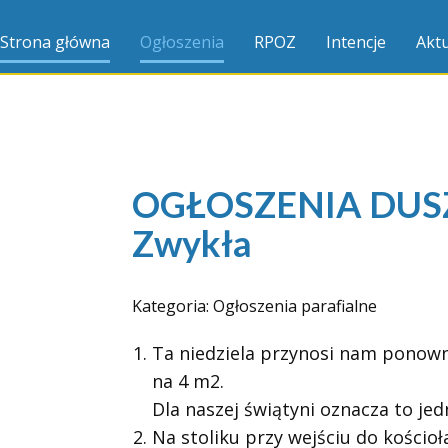
Strona główna
Ogłoszenia
RPOZ
Intencje
Aktu
OGŁOSZENIA DUSZP
Zwykła
Kategoria:
Ogłoszenia parafialne
Ta niedziela przynosi nam ponown
na 4 m2.
Dla naszej świątyni oznacza to j
Na stoliku przy wejściu do kościoł