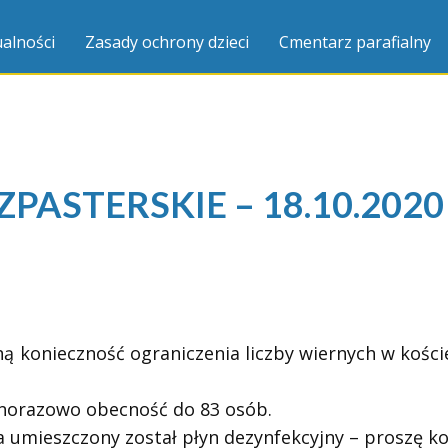
alności
Zasady ochrony dzieci
Cmentarz parafialny
ASTERSKIE – 18.10.2020 X
ą konieczność ograniczenia liczby wiernych w kośc
ednorazowo obecność do 83 osób.
a umieszczony został płyn dezynfekcyjny – proszę ko