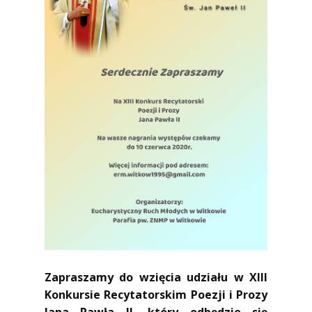
Zapraszamy do wzięcia udziału w XIII
Konkursie Recytatorskim Poezji i Prozy
Jana Pawła II, który odbędzie się