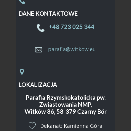
DANE KONTAKTOWE
Sample text. Click to select the text box. Click
again or double click to start editing the text.
+48 ​723 025 344
parafia@witkow.eu
LOKALIZACJA
Parafia Rzymskokatolicka pw.
Zwiastowania NMP,
Witków 86, 58-379 Czarny Bór
​Dekanat: Kamienna Góra