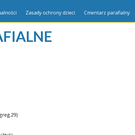
alności
Zasady ochrony dzieci
Cmentarz parafialny
AFIALNE
reg.29)