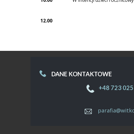
10.00
W intencji dzieci rocznicow
12.00
DANE KONTAKTOWE
+48 ​723 025
parafia@witk