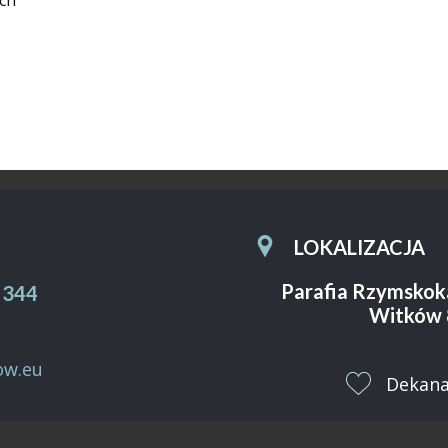
ych
LOKALIZACJA
Sample text. Click to select the text box. Click again or
Parafia Rzymskok
 344
double click to start editing the text.
Witków 
ow.eu
​Dekan