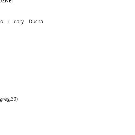
ŁUŻNEJ
wo i dary Ducha
reg.30)