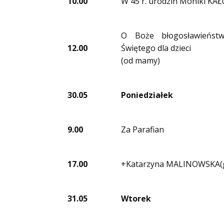
10.00
W 45 r. urodzin Moniki KA
O Boże błogosławieńst
12.00
Świętego dla dzieci
(od mamy)
30.05
Poniedziałek
9.00
Za Parafian
17.00
+Katarzyna MALINOWSKA(g
31.05
Wtorek