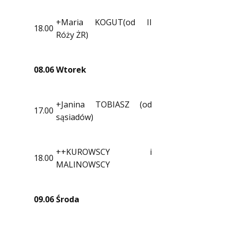
+Maria KOGUT(od II
18.00
Róży ŻR)
08.06
Wtorek
+Janina TOBIASZ (od
17.00
sąsiadów)
++KUROWSCY i
18.00
MALINOWSCY
09.06
Środa