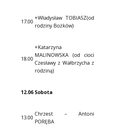
+Władysław TOBIASZ(od
17.00
rodziny Bożków)
+Katarzyna
MALINOWSKA (od cioci
18.00
Czesławy z Wałbrzycha z
rodziną)
12.06
Sobota
Chrzest – Antoni
13.00
PORĘBA