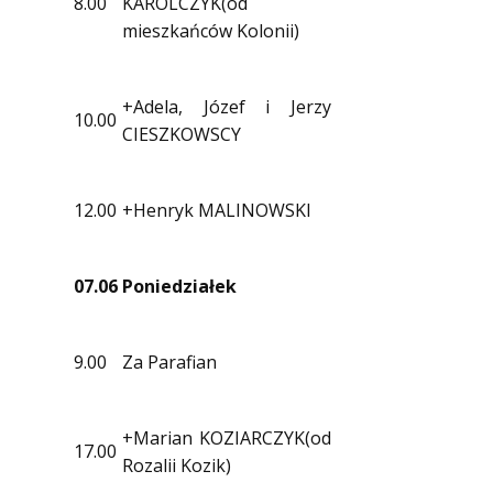
8.00
KAROLCZYK(od
mieszkańców Kolonii)
+Adela, Józef i Jerzy
10.00
CIESZKOWSCY
12.00
+Henryk MALINOWSKI
07.06
Poniedziałek
9.00
Za Parafian
+Marian KOZIARCZYK(od
17.00
Rozalii Kozik)