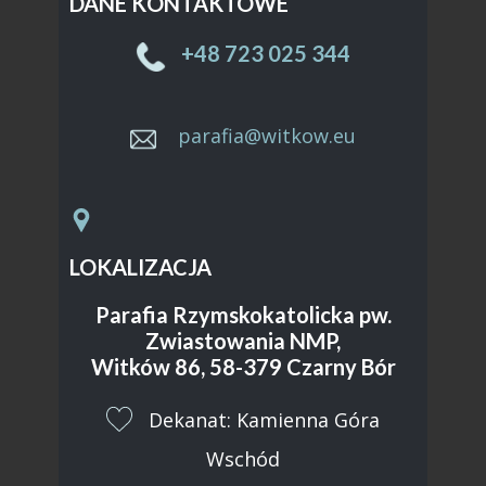
DANE KONTAKTOWE
Sample text. Click to select the text box. Click
again or double click to start editing the text.
+48 ​723 025 344
parafia@witkow.eu
LOKALIZACJA
Parafia Rzymskokatolicka pw.
Zwiastowania NMP,
Witków 86, 58-379 Czarny Bór
​Dekanat: Kamienna Góra
Wschód